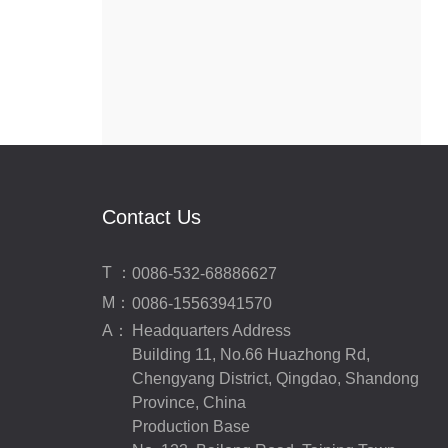
Contact Us
T ：
0086-532-68886627
M：
0086-15563941570
A：
Headquarters Address
Building 11, No.66 Huazhong Rd,
Chengyang District, Qingdao, Shandong
Province, China
Production Base