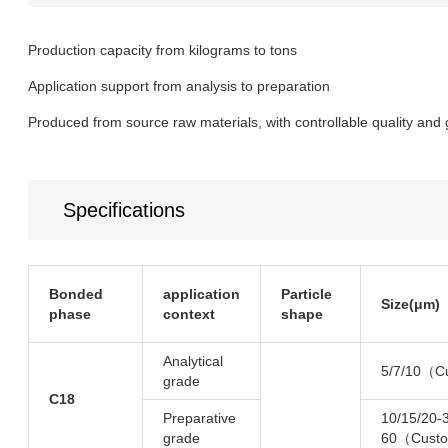
Production capacity from kilograms to tons
Application support from analysis to preparation
Produced from source raw materials, with controllable quality and 
Specifications
Bonded
application
Particle
Size(μm)
phase
context
shape
Analytical
5/7/10（C
grade
C18
Preparative
10/15/20-
grade
60（Custo