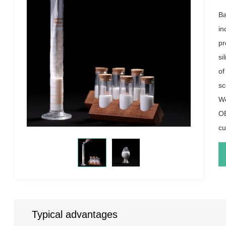
Ba
in
pr
si
of
sc
We
OE
cu
Typical advantages