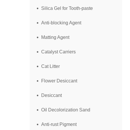
Silica Gel for Tooth-paste
Anti-blocking Agent
Matting Agent
Catalyst Carriers
Cat Litter
Flower Desiccant
Desiccant
Oil Decolorization Sand
Anti-rust Pigment