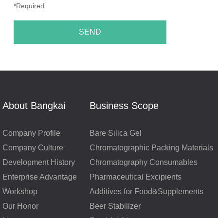
*Required
SEND
About Bangkai
Business Scope
Company Profile
Bare Silica Gel
Company Culture
Chromatographic Packing Materials
Development History
Chromatography Consumables
Enterprise Advantage
Pharmaceutical Excipients
Workshop
Additives for Food&Supplements
Our Honor
Beer Stabilizer