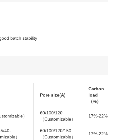
good batch stability
Carbon
Pore size(Å)
load
pH
（%）
60/100/120
2-
ustomizable）
17%-22%
（Customizable）
13
35/40-
60/100/120/150
2-
17%-22%
mizable）
（Customizable）
13